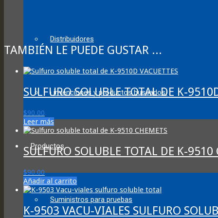
Distribuidores
TAMBIÉN LE PUEDE GUSTAR ...
SULFURO SOLUBLE TOTAL DE K-9510
¡ invenciones y productos buscados!
$
90.00
Leer más
Productos
SULFURO SOLUBLE TOTAL DE K-9510
$
90.00
Añadir al carrito
Suministros para pruebas
K-9503 VACU-VIALES SULFURO SOLU