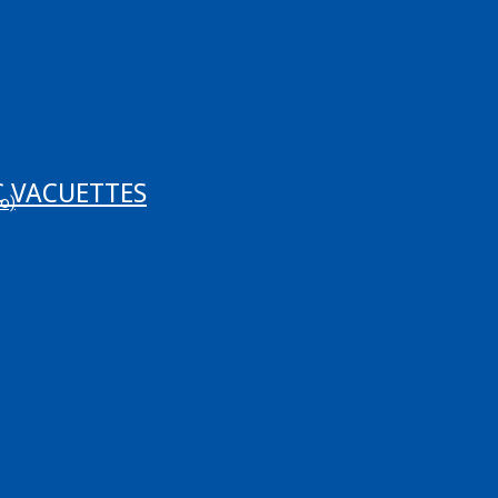
C VACUETTES
vo)