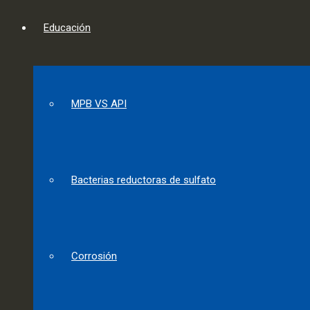
Educación
MPB VS API
Bacterias reductoras de sulfato
Corrosión