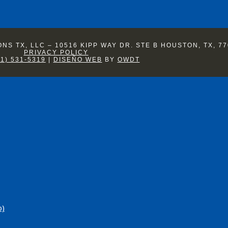
S TX, LLC – 10516 KIPP WAY DR. STE B HOUSTON, TX, 77
PRIVACY POLICY
81) 531-5319
|
DISEÑO WEB
BY
OWDT
o)