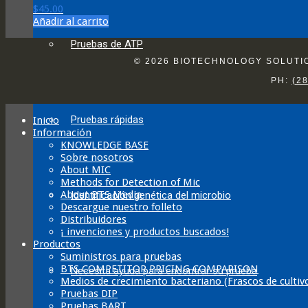
$
45.00
Añadir al carrito
Pruebas de ATP
© 2026 BIOTECHNOLOGY SOLUTION
PH:
(2
Pruebas rápidas
Inicio
Información
KNOWLEDGE BASE
Sobre nosotros
About MIC
Methods for Detection of Mic
About BTS Media
Identificación genética del microbio
Descargue nuestro folleto
Distribuidores
¡ invenciones y productos buscados!
Productos
Suministros para pruebas
BTS COMPETITOR PRICING COMPARISON
Necesita ayuda para encontrar su prueba
Medios de crecimiento bacteriano (Frascos de cultiv
Pruebas DIP
Pruebas BART