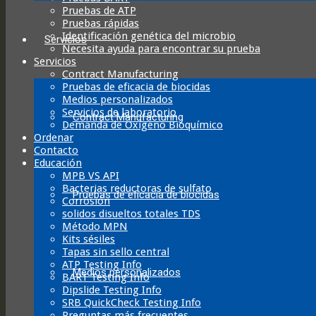
Pruebas de ATP
Pruebas rápidas
Identificación genética del microbio
Servicios
Necesita ayuda para encontrar su prueba
Servicios
Contract Manufacturing
Pruebas de eficacia de biocidas
Medios personalizados
Servicios de laboratorio
Contract Manufacturing
Demanda de Oxígeno Bioquímico
Ordenar
Contacto
Educación
MPB VS API
Bacterias reductoras de sulfato
Pruebas de eficacia de biocidas
Corrosión
solidos disueltos totales TDS
Método MPN
Kits sésiles
Tapas sin sello central
ATP Testing Info
Medios personalizados
BART Testing Info
Dipslide Testing Info
SRB QuickCheck Testing Info
Preguntas más frecuentes