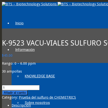
Inicio
K-9523 VACU-VIALES SULFURO 
Información
$
45.00
Rango: 0 – 6.00 ppm
30 ampollas
KNOWLEDGE BASE
K-
9523
Añadir al carrito
VACU-
Category:
Prueba del sulfuro de CHEMETRICS
VIALS
Sobre nosotros
TOTAL
Descripción