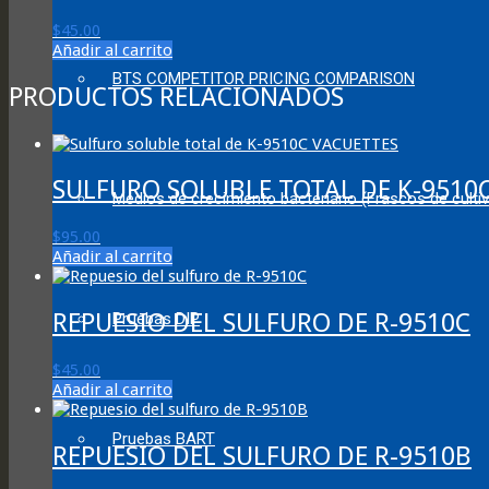
$
45.00
Añadir al carrito
BTS COMPETITOR PRICING COMPARISON
PRODUCTOS RELACIONADOS
SULFURO SOLUBLE TOTAL DE K-9510
Medios de crecimiento bacteriano (Frascos de culti
$
95.00
Añadir al carrito
REPUESIO DEL SULFURO DE R-9510C
Pruebas DIP
$
45.00
Añadir al carrito
Pruebas BART
REPUESIO DEL SULFURO DE R-9510B