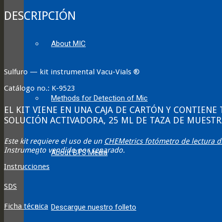
SOLUBLE
SULFIDE
DESCRIPCIÓN
quantity
About MIC
Sulfuro — kit instrumental Vacu-Vials ®
Catálogo no.: K-9523
Methods for Detection of Mic
EL KIT VIENE EN UNA CAJA DE CARTÓN Y CONTIENE
SOLUCIÓN ACTIVADORA, 25 ML DE TAZA DE MUESTR
Este kit requiere el uso de un
CHEMetrics fotómetro de lectura d
Instrumento vendido por separado.
About BTS Media
Instrucciones
SDS
Ficha técnica
Descargue nuestro folleto