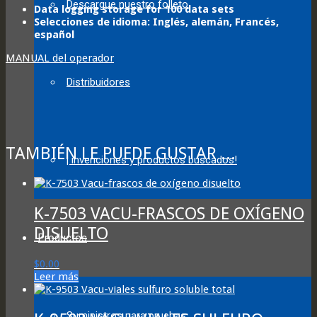
Descargue nuestro folleto
Data logging storage for 100 data sets
Selecciones de idioma: Inglés, alemán, Francés,
español
MANUAL del operador
Distribuidores
TAMBIÉN LE PUEDE GUSTAR ...
¡ invenciones y productos buscados!
K-7503 VACU-FRASCOS DE OXÍGENO
DISUELTO
Productos
$
0.00
Leer más
Suministros para pruebas