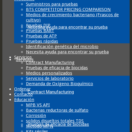
Suministros para pruebas
BTS COMPETITOR PRICING COMPARISON
Medios de crecimiento bacteriano (Frascos de
cultivo)
Pruebas DIP
Necesita ayuda para encontrar su prueba
Pruebas BART
Pruebas de ATP
Pruebas rápidas
Identificación genética del microbio
Necesita ayuda para encontrar su prueba
Servicios
Servicios
Contract Manufacturing
Pruebas de eficacia de biocidas
Medios personalizados
Servicios de laboratorio
Demanda de Oxígeno Bioquímico
Ordenar
Contract Manufacturing
Contacto
Educación
MPB VS API
Bacterias reductoras de sulfato
Corrosión
solidos disueltos totales TDS
Pruebas de eficacia de biocidas
Método MPN
Kits sésiles