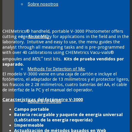
Sobre nosotros
CHEMetrics® handheld, portable V-3000 Photometer offers
cutting edge technology for applications in the field and in the
About MIC
laboratory. Intuitive and easy to use, the menu guides the
analyst through all measuring tasks and is pre-programmed
with over 40 calibrations using CHEMetrics Vacu-vials®
+
ampoules and
MDL
test kits.
Kits de prueba vendidos por
separado.
Methods for Detection of Mic
El modelo V-3000 viene en una caja de cartón e incluye el
fotómetro, el adaptador de 13 milímetros y el protector ligero,
los frascos de 2 28 milímetros, cuatro baterías del AA, el cable
de interfaz de la PC y el manual del operador.
Características del fotómetro V-3000
About BTS Media
Campo portable
Batería recargable y paquete de energía universal
(LabStation de la energía requerida)
Impermeable
Actualización de métodos basados en Web