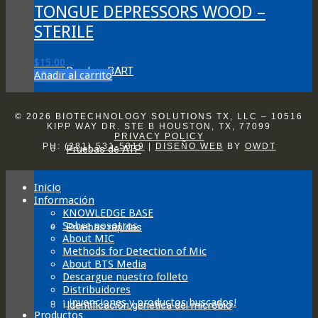
TONGUE DEPRESSORS WOOD –
on
the
STERILE
product
page
$
15.00
Pruebas BART
Añadir al carrito
© 2026 BIOTECHNOLOGY SOLUTIONS TX, LLC – 10516
KIPP WAY DR. STE B HOUSTON, TX, 77099
PRIVACY POLICY
PH:
(281) 531-5319
|
DISEÑO WEB
BY
OWDT
Pruebas de ATP
Inicio
Información
KNOWLEDGE BASE
Sobre nosotros
Pruebas rápidas
About MIC
Methods for Detection of Mic
About BTS Media
Descargue nuestro folleto
Distribuidores
¡ invenciones y productos buscados!
Identificación genética del microbio
Productos