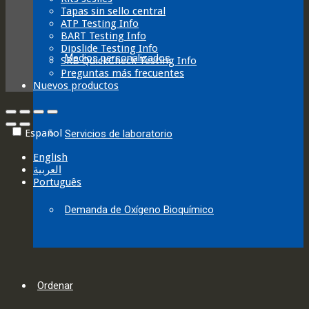
Tapas sin sello central
ATP Testing Info
BART Testing Info
Dipslide Testing Info
Medios personalizados
SRB QuickCheck Testing Info
Preguntas más frecuentes
Nuevos productos
Español
Servicios de laboratorio
English
العربية‏
Português
Demanda de Oxígeno Bioquímico
Ordenar