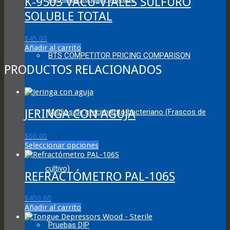
K-9503 VACU-VIALES SULFURO
SOLUBLE TOTAL
$
45.00
Añadir al carrito
BTS COMPETITOR PRICING COMPARISON
PRODUCTOS RELACIONADOS
JERINGA CON AGUJA
Medios de crecimiento bacteriano (Frascos de
$
60.00
This
Seleccionar opciones
product
has
cultivo)
multiple
REFRACTÓMETRO PAL-106S
variants.
The
$
450.00
options
Añadir al carrito
may
be
Pruebas DIP
chosen