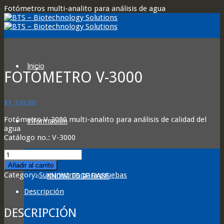
Fotómetros multi-analito para análisis de agua
Inicio
FOTÓMETRO V-3000
$
1,720.00
Fotómetro V-3000 multi-analito para análisis de calidad del
Información
agua
Catálogo no.: V-3000
V-
3000
Añadir al carrito
Photometer
Category:
Suministros para pruebas
KNOWLEDGE BASE
quantity
Descripción
DESCRIPCIÓN