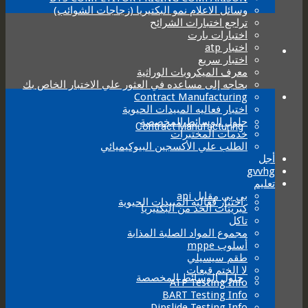
وسائل الاعلام نمو البكتيريا (زجاجات الشوائب)
تراجع اختبارات الشرائح
اختبارات بارت
اختبار atp
اختبار سريع
معرف الميكروبات الوراثية
بحاجه إلى مساعده في العثور علي الاختبار الخاص بك
Contract Manufacturing
اختبار فعاليه المبيدات الحيوية
حلول الوسائط المخصصة
Contract Manufacturing
خدمات المختبرات
الطلب علي الأكسجين البيوكيميائي
أجل
gvvhg
تعليم
بي بي مقابل api
اختبار فعاليه المبيدات الحيوية
كبريتات الحد من البكتيريا
تاكل
مجموع المواد الصلبة المذابة
أسلوب mppe
طقم سيسيلي
لا الختم قبعات
حلول الوسائط المخصصة
ATP Testing Info
BART Testing Info
Dipslide Testing Info