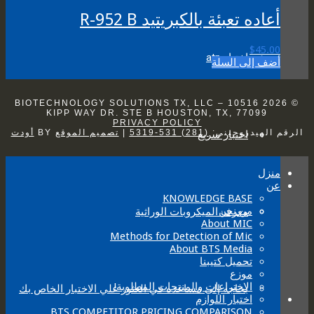
أعاده تعبئة بالكبريتيد R-952 B
$
45.00
اختبار atp
أضف إلى السلة
© 2026 BIOTECHNOLOGY SOLUTIONS TX, LLC – 10516
KIPP WAY DR. STE B HOUSTON, TX, 77099
PRIVACY POLICY
الرقم الهيدروجيني:
(281) 531-5319
|
تصميم الموقع
BY
أودت
اختبار سريع
منزل
عن
KNOWLEDGE BASE
من نحن
معرف الميكروبات الوراثية
About MIC
Methods for Detection of Mic
About BTS Media
تحميل كتيبنا
موزع
الاختراعات والمنتجات المطلوبة!
بحاجه إلى مساعده في العثور علي الاختبار الخاص بك
اختبار اللوازم
BTS COMPETITOR PRICING COMPARISON