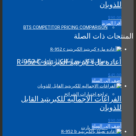
للذوبان
$
90.00
أقرا المزيد
BTS COMPETITOR PRICING COMPARISON
المنتجات ذات الصلة
أعاده ملء كبريتيد الكبريتيد R-952 C
وسائل الاعلام نمو البكتيريا (زجاجات الشوائب)
$
45.00
أضف إلى السلة
تراجع اختبارات الشرائح
الفراغات الاجماليه للكبريتيد القابل
للذوبان
$
90.00
أضف إلى السلة
اختبارات بارت