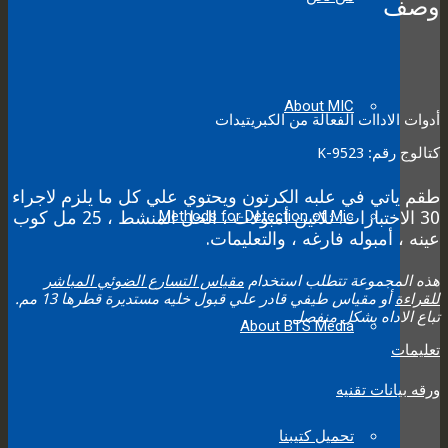
وصف
quantity
About MIC
أدوات الاداات الفعالة من الكبريتيدات
كتالوج رقم: K-9523
طقم ياتي في علبه الكرتون ويحتوي علي كل ما يلزم لاجراء
30 الاختبارات: ثلاثين أمبولات ، الحل المنشط ، 25 مل كوب
Methods for Detection of Mic
عينه ، أمبوله فارغه ، والتعليمات.
هذه المجموعة تتطلب استخدام
مقياس التسارع الضوئي المباشر
للقراءة
أو مقياس طيفي قادر علي قبول خليه مستديرة قطرها 13 مم.
تباع الاداه بشكل منفصل.
About BTS Media
تعليمات
ورقه بيانات تقنيه
تحميل كتيبنا