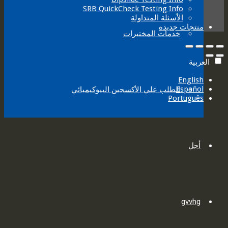
SRB QuickCheck Testing Info
الأسئلة المتداولة
منتجات جديده
خدمات المختبرات
العربية‏
English
Español
الطلب علي الأكسجين البيوكيميائي
Português
أجل
gvvhg