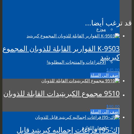
قد ترغب أيضا...
موزع
K-9503 القوارير القابلة للذوبان المجموع
كبريتيد
الاختراعات والمنتجات المطلوبة!
$
45.00
أضف إلى السلة
9510 مجموع الكبريتيدات القابلة للذوبان
$
90.00
أضف إلى السلة
اختبار اللوازم
[ك-95] فراغات إجماليه كبريتيد قابل