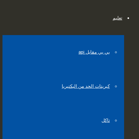
تعليم
بي بي مقابل api
كبريتات الحد من البكتيريا
تاكل