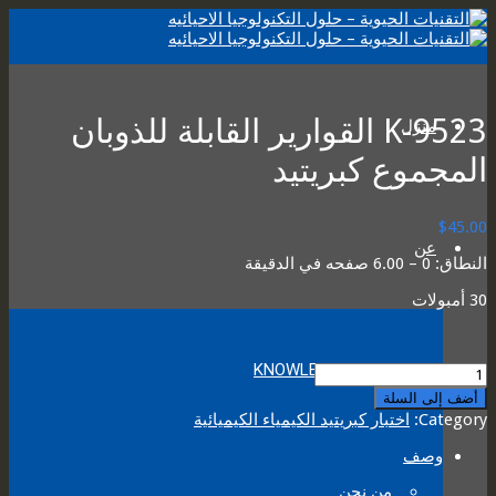
K-9523 القوارير القابلة للذوبان
منزل
المجموع كبريتيد
$
45.00
عن
النطاق: 0 – 6.00 صفحه في الدقيقة
30 أمبولات
KNOWLEDGE BASE
K-
9523
أضف إلى السلة
VACU-
Category:
اختبار كبريتيد الكيمياء الكيميائية
VIALS
TOTAL
وصف
SOLUBLE
SULFIDE
من نحن