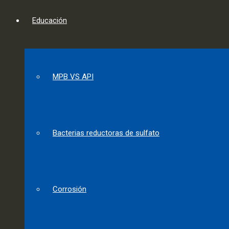
Educación
MPB VS API
Bacterias reductoras de sulfato
Corrosión