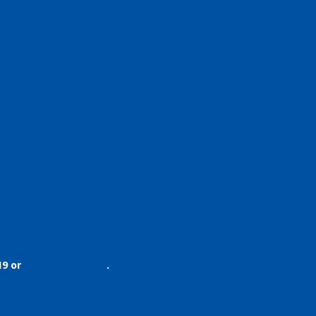
19 or
contact us here
.