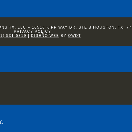
S TX, LLC – 10516 KIPP WAY DR. STE B HOUSTON, TX, 77
PRIVACY POLICY
81) 531-5319
|
DISEÑO WEB
BY
OWDT
o)