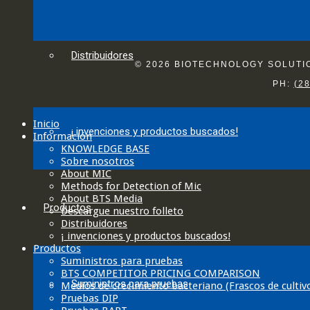
Distribuidores
© 2026 BIOTECHNOLOGY SOLUTION
PH:
(2
Inicio
¡ invenciones y productos buscados!
Información
KNOWLEDGE BASE
Sobre nosotros
About MIC
Methods for Detection of Mic
About BTS Media
Productos
Descargue nuestro folleto
Distribuidores
¡ invenciones y productos buscados!
Productos
Suministros para pruebas
BTS COMPETITOR PRICING COMPARISON
Suministros para pruebas
Medios de crecimiento bacteriano (Frascos de cultiv
Pruebas DIP