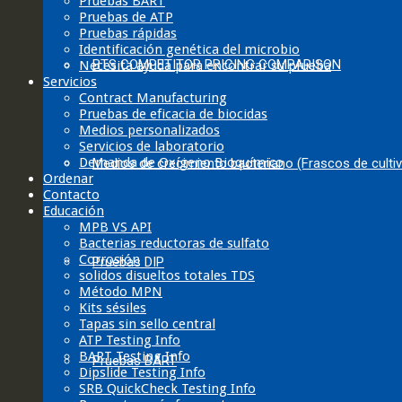
Pruebas BART
Pruebas de ATP
Pruebas rápidas
Identificación genética del microbio
BTS COMPETITOR PRICING COMPARISON
Necesita ayuda para encontrar su prueba
Servicios
Contract Manufacturing
Pruebas de eficacia de biocidas
Medios personalizados
Servicios de laboratorio
Demanda de Oxígeno Bioquímico
Medios de crecimiento bacteriano (Frascos de culti
Ordenar
Contacto
Educación
MPB VS API
Bacterias reductoras de sulfato
Corrosión
Pruebas DIP
solidos disueltos totales TDS
Método MPN
Kits sésiles
Tapas sin sello central
ATP Testing Info
BART Testing Info
Pruebas BART
Dipslide Testing Info
SRB QuickCheck Testing Info