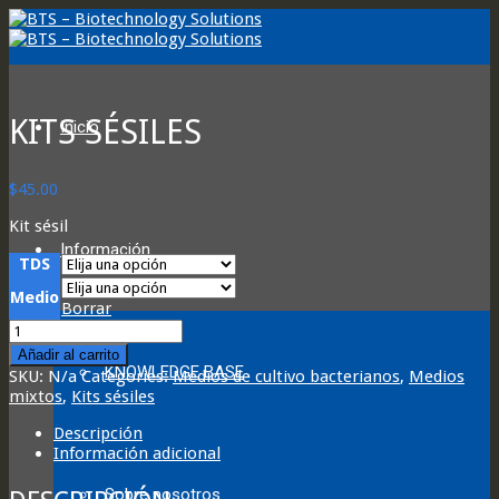
KITS SÉSILES
Inicio
$
45.00
Kit sésil
Información
TDS
Medio
Borrar
SESSILE
KIT
Añadir al carrito
quantity
KNOWLEDGE BASE
SKU:
N/a
Categories:
Medios de cultivo bacterianos
,
Medios
mixtos
,
Kits sésiles
Descripción
Información adicional
Sobre nosotros