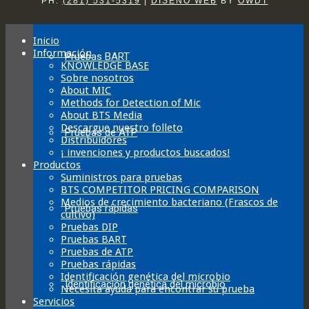
PH:
(281) 531-5319
|
DISEÑO WEB
BY
OWDT
options
may
be
Inicio
chosen
Información
on
Pruebas BART
KNOWLEDGE BASE
the
Sobre nosotros
product
About MIC
page
Methods for Detection of Mic
About BTS Media
Descargue nuestro folleto
Pruebas de ATP
Distribuidores
¡ invenciones y productos buscados!
Productos
Suministros para pruebas
BTS COMPETITOR PRICING COMPARISON
Medios de crecimiento bacteriano (Frascos de
Pruebas rápidas
cultivo)
Pruebas DIP
Pruebas BART
Pruebas de ATP
Pruebas rápidas
Identificación genética del microbio
Identificación genética del microbio
Necesita ayuda para encontrar su prueba
Servicios