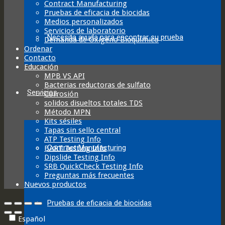
Contract Manufacturing
Pruebas de eficacia de biocidas
Medios personalizados
Servicios de laboratorio
Necesita ayuda para encontrar su prueba
Demanda de Oxígeno Bioquímico
Ordenar
Contacto
Educación
MPB VS API
Bacterias reductoras de sulfato
Servicios
Corrosión
solidos disueltos totales TDS
Método MPN
Kits sésiles
Tapas sin sello central
ATP Testing Info
Contract Manufacturing
BART Testing Info
Dipslide Testing Info
SRB QuickCheck Testing Info
Preguntas más frecuentes
Nuevos productos
Pruebas de eficacia de biocidas
Español