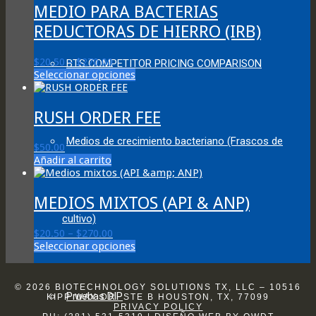
MEDIO PARA BACTERIAS
may
be
REDUCTORAS DE HIERRO (IRB)
chosen
on
the
Price
$
20.50
–
$
270.00
BTS COMPETITOR PRICING COMPARISON
product
range:
This
Seleccionar opciones
page
$20.50
product
through
has
$270.00
multiple
RUSH ORDER FEE
variants.
The
Medios de crecimiento bacteriano (Frascos de
$
50.00
options
Añadir al carrito
may
be
chosen
MEDIOS MIXTOS (API & ANP)
on
the
cultivo)
product
Price
$
20.50
–
$
270.00
page
range:
This
Seleccionar opciones
$20.50
product
through
has
$270.00
multiple
© 2026 BIOTECHNOLOGY SOLUTIONS TX, LLC – 10516
Pruebas DIP
variants.
KIPP WAY DR. STE B HOUSTON, TX, 77099
PRIVACY POLICY
The