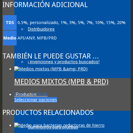
INFORMACIÓN ADICIONAL
TDS
0.5%, personalizado, 1%, 3%, 5%, 7%, 10%, 15%, 20%
Distribuidores
Medio
API/ANP, MPB/PRD
TAMBIÉN LE PUEDE GUSTAR ...
¡ invenciones y productos buscados!
MEDIOS MIXTOS (MPB & PRD)
Price
Productos
$
20.50
–
$
270.00
range:
This
Seleccionar opciones
$20.50
product
through
has
PRODUCTOS RELACIONADOS
$270.00
multiple
variants.
The
Suministros para pruebas
options