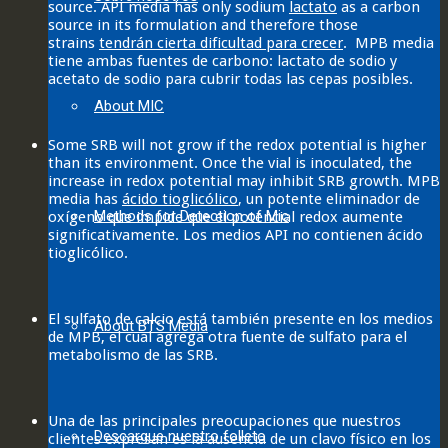
source. API media has only sodium
lactato
as a carbon
source in its formulation and therefore those
strains
tendrán cierta dificultad para crecer
. MPB media
tiene ambas fuentes de carbono: lactato de sodio y
acetato de sodio para cubrir todas las cepas posibles.
About MIC
Some SRB will not grow if the redox potential is higher
than its environment. Once the vial is inoculated, the
increase in redox potential may inhibit SRB growth. MPB
media has
ácido tioglicólico
, un potente eliminador de
Methods for Detection of Mic
oxígeno que impide que el potencial redox aumente
significativamente. Los medios API no contienen ácido
tioglicólico.
El sulfato de calcio está también presente en los medios
About BTS Media
de MPB, el cual agrega otra fuente de sulfato para el
metabolismo de las SRB.
Una de las principales preocupaciones que nuestros
Descargue nuestro folleto
clientes expresan es la ausencia de un clavo físico en los