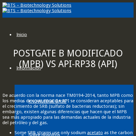
Inicio
POSTGATE B MODIFICADO
(MPB) VS API-RP38 (API)
Información
De acuerdo con la norma nace TM0194-2014, tanto MPB como
los medios de comunicación API se consideran aceptables para
KNOWLEDGE BASE
el crecimiento de SRB (sulfato de bacterias reductoras); sin
embargo, existen algunas diferencias que hacen que el MPB
sea más apropiado para las demandas actuales de la industria
del petróleo y del gas.
Some SRB strains use only sodium
acetato
as the carbon
Sobre nosotros