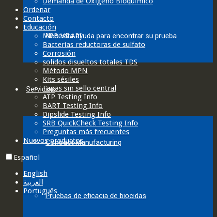
Demanda de Oxígeno Bioquímico
Ordenar
Contacto
Educación
MPB VS API
Necesita ayuda para encontrar su prueba
Bacterias reductoras de sulfato
Corrosión
solidos disueltos totales TDS
Método MPN
Kits sésiles
Tapas sin sello central
Servicios
ATP Testing Info
BART Testing Info
Dipslide Testing Info
SRB QuickCheck Testing Info
Preguntas más frecuentes
Nuevos productos
Contract Manufacturing
Español
English
العربية‏
Português
Pruebas de eficacia de biocidas