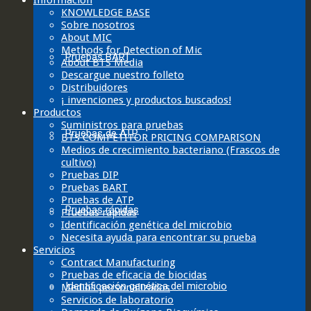
Información
KNOWLEDGE BASE
Sobre nosotros
About MIC
Methods for Detection of Mic
Pruebas BART
About BTS Media
Descargue nuestro folleto
Distribuidores
¡ invenciones y productos buscados!
Productos
Suministros para pruebas
Pruebas de ATP
BTS COMPETITOR PRICING COMPARISON
Medios de crecimiento bacteriano (Frascos de
cultivo)
Pruebas DIP
Pruebas BART
Pruebas de ATP
Pruebas rápidas
Pruebas rápidas
Identificación genética del microbio
Necesita ayuda para encontrar su prueba
Servicios
Contract Manufacturing
Pruebas de eficacia de biocidas
Identificación genética del microbio
Medios personalizados
Servicios de laboratorio