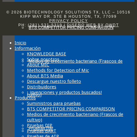
© 2026 BIOTECHNOLOGY SOLUTIONS TX, LLC – 10516
KIPP WAY DR. STE B HOUSTON, TX, 77099
PRIVACY POLICY
PH:
(281) 531-5319
|
DISEÑO WEB
BY
OWDT
BTS COMPETITOR PRICING COMPARISON
Inicio
Información
KNOWLEDGE BASE
Sobre nosotros
Medios de crecimiento bacteriano (Frascos de
About MIC
Methods for Detection of Mic
About BTS Media
Descargue nuestro folleto
Distribuidores
¡ invenciones y productos buscados!
cultivo)
Productos
Suministros para pruebas
BTS COMPETITOR PRICING COMPARISON
Medios de crecimiento bacteriano (Frascos de
cultivo)
Pruebas DIP
Pruebas DIP
Pruebas BART
Pruebas de ATP