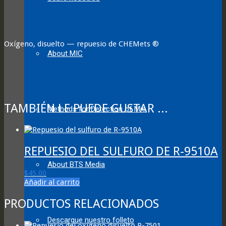
Oxígeno, disuelto — repuesio de CHEMets ®
About MIC
TAMBIÉN LE PUEDE GUSTAR ...
Methods for Detection of Mic
REPUESIO DEL SULFURO DE R-9510A
About BTS Media
$
45.00
Añadir al carrito
PRODUCTOS RELACIONADOS
Descargue nuestro folleto