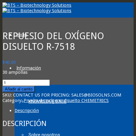
REPUESIO DEL OXÍGENO
Inicio
DISUELTO R-7518
$
40.00
Información
30 ampollas
R-
7518
Añadir al carrito
DISSOLVED
SKU:
CONTACT US FOR PRICING: SALES@BIOSOLNS.COM
OXYGEN
Category:
Prueba de oxígeno disuelto CHEMETRICS
KNOWLEDGE BASE
REFILL
quantity
Descripción
DESCRIPCIÓN
Sobre nosotros