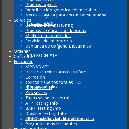
Pruebas rápidas
Identificación genética del microbio
Necesita ayuda para encontrar su prueba
Servicios
Pruebas BART
Contract Manufacturing
Pruebas de eficacia de biocidas
Medios personalizados
Servicios de laboratorio
Demanda de Oxígeno Bioquímico
Ordenar
Pruebas de ATP
Contacto
Educación
MPB VS API
Bacterias reductoras de sulfato
Corrosión
solidos disueltos totales TDS
Pruebas rápidas
Método MPN
Kits sésiles
Tapas sin sello central
ATP Testing Info
BART Testing Info
Dipslide Testing Info
Identificación genética del microbio
SRB QuickCheck Testing Info
Preguntas más frecuentes