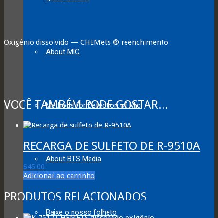
Oxigénio dissolvido — CHEMets ® reenchimento
About MIC
VOCÊ TAMBÉM PODE GOSTAR...
Methods for Detection of Mic
RECARGA DE SULFETO DE R-9510A
About BTS Media
$
45.00
Adicionar ao carrinho
PRODUTOS RELACIONADOS
Baixe o nosso folheto