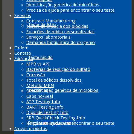
Identificação genética de micróbios
Precisa de ajuda para encontrar o seu teste
Serviços
Contract Manufacturing
Teste de ATP
Testes de eficácia dos biocidas
Soluções de mídia personalizadas
Serviços laboratoriais
Demanda bioquímica do oxigênio
Ordem
Contato
Teste rápido
Educação
MPB vs API
Bactérias de redução do sulfato
Corrosão
Total de sólidos dissolvidos
Método MPN
Identificação genética de micróbios
SESSILE kit
Caps no-Seal
ATP Testing Info
BART Testing Info
Dipslide Testing Info
SRB QuickCheck Testing Info
Precisa de ajuda para encontrar o seu teste
Perguntas Freqüentes
Novos produtos