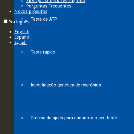
SRB QuickCheck Testing Info
Perguntas Freqüentes
Novos produtos
Teste de ATP
Português
English
Español
العربية‏
Teste rápido
Identificação genética de micróbios
Precisa de ajuda para encontrar o seu teste