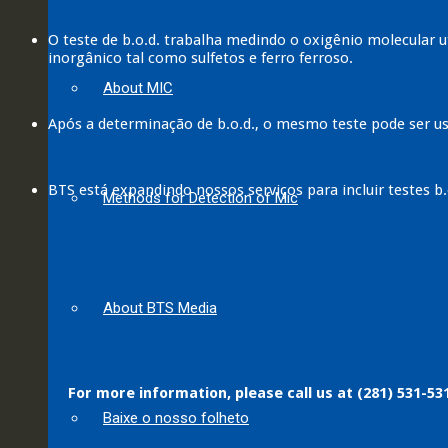
O teste de b.o.d. trabalha medindo o oxigênio molecular u
inorgânico tal como sulfetos e ferro ferroso.
About MIC
Após a determinação de b.o.d., o mesmo teste pode ser u
BTS está expandindo nossos serviços para incluir testes b.
Methods for Detection of Mic
About BTS Media
For more information, please call us at (281) 531-53
Baixe o nosso folheto