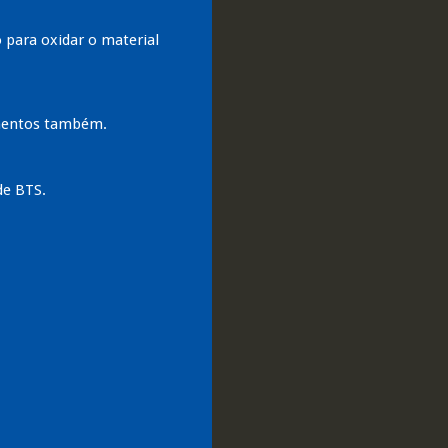
 para oxidar o material
amentos também.
de BTS.