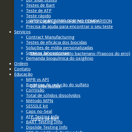
DIP slide testes
Testes de Bart
Teste de ATP
Teste rápido
Identificação genética de micróbios
BTS COMPETITOR PRICING COMPARISON
Precisa de ajuda para encontrar o seu teste
Serviços
Contract Manufacturing
Testes de eficácia dos biocidas
Soluções de mídia personalizadas
Serviços laboratoriais
Meios de crescimento bacteriano (frascos do erro)
Demanda bioquímica do oxigênio
Ordem
Contato
Educação
MPB vs API
Bactérias de redução do sulfato
DIP slide testes
Corrosão
Total de sólidos dissolvidos
Método MPN
SESSILE kit
Caps no-Seal
ATP Testing Info
Testes de Bart
BART Testing Info
Dipslide Testing Info