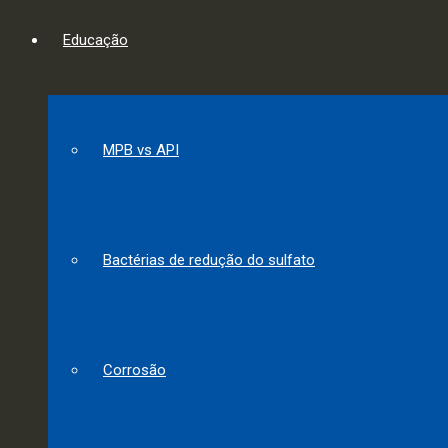
Educação
MPB vs API
Bactérias de redução do sulfato
Corrosão