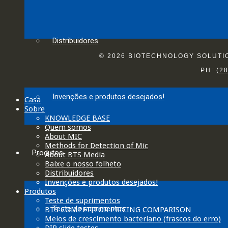
Distribuidores
© 2026 BIOTECHNOLOGY SOLUTION
PH:
(2
Invenções e produtos desejados!
Casa
Sobre
KNOWLEDGE BASE
Quem somos
About MIC
Methods for Detection of Mic
Produtos
About BTS Media
Baixe o nosso folheto
Distribuidores
Invenções e produtos desejados!
Produtos
Teste de suprimentos
Teste de suprimentos
BTS COMPETITOR PRICING COMPARISON
Meios de crescimento bacteriano (frascos do erro)