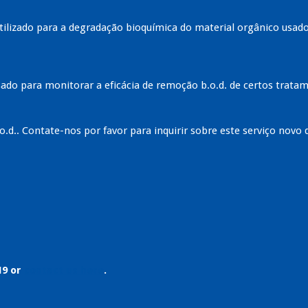
tilizado para a degradação bioquímica do material orgânico usado
sado para monitorar a eficácia de remoção b.o.d. de certos trat
o.d.. Contate-nos por favor para inquirir sobre este serviço novo 
19 or
contact us here
.