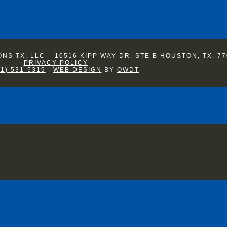
S TX, LLC – 10516 KIPP WAY DR. STE B HOUSTON, TX, 77
PRIVACY POLICY
81) 531-5319
|
WEB DESIGN
BY
OWDT